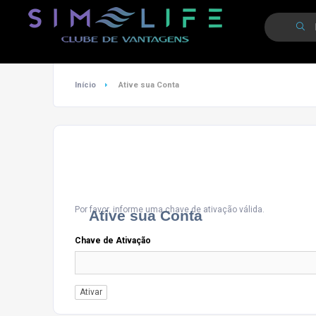
Início
Ative sua Conta
Por favor, informe uma chave de ativação válida.
Ative sua Conta
Chave de Ativação